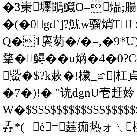
�3崬壥鷳鱵O=煰;腸
�(�0gd`]?魷w骝焇T
Q�1賡茐�/�=,�9*U)
鞪�鱘��u焫�4�0
鱀�$?k蔌�!檅_≌|杠
�7�)!� "诜dgnU壱赶姈
W�$$$$$$$$$$$$$$$$$$$
掱*(--è=∴莛痂热ォ﹨