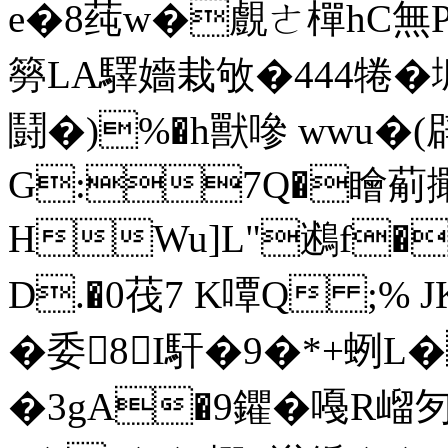
e�8莼w�覻ㄜ樿hC無P-怳
簩LA驛嬙栽敂�444犈�
鬪�)%�h獸嘇 wwu�(
G:7Q�瞺葪
HWu]L"鶐f�
D.�0茷7 K嘾Q ;% J
�委8I馯�9�*+蛚L
�3gA�9鑺�嘠R嵧匇媃