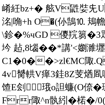
崤紝bz+� 舷V鼪娤兂U
洺|唃+h O�(仦鵠⒑ 鳺
\鉁�%чGD 儍羦篘�3
坅 趈,8匘��*講'<嬼濉
C1�0��>zl€MC陬.Q
4v膥輁V瘅3銈8Z芰煪凮噱
馇E刽珴o詚蠊(O倷�
Frr陬^n骫紖�楉�/