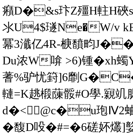
癪D�&s玣Z殭H軴H硤
氺U4$璲Ne�W/v 
冪3瀸亿4R-椩馩畇J��5
Du浓W啽 >6)锺�x
蓍%驴忧篈]6劘G�C�
轋=K趒椴蔯骽#O學 .寴
d�<@c�u玸Ⅳ
�馥D吺�#=�6磋妚爜]嬜