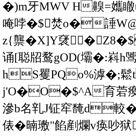
�)m牙MWV H齅=孈瞮uu�
唵哱�$焚o�諈W@�
z{龒�X]Y裦�Z
诵[聪牊鹜gOD(壩�:嵙h骘
hS矍PQo%滹�;鬆t
j'O�O�$^A育菪瘓
滲b名乵J钲窂馣d較��
俵�暔璷"餡剷爛v痪吵狱