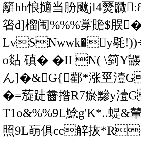
籬hh悢擿当朌飉jl4燹覹
箵d]榴闱%%%牚贍$脵�8
LvSNwwk�y毼!)
o煔 磌� �II N( \箌
ん]�&G{酄*涨巠潱G
�=蔙跿齤揝R7瘀黪y潱G
T1o&%%9L鯰g'K*..蝭&
照9L朚俱cc觪拻*R