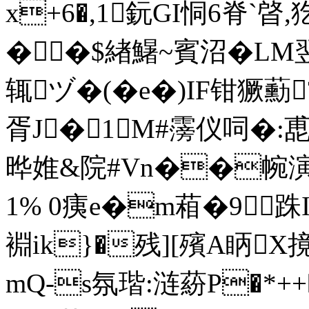
x+6�,1鈨GI恫6脊`
��$緖鱪~賓沼�LM翌
辄ヅ�(�e�)IF钳獗蘍
胥J�1 M#霶仪呞�:
晔婎&院#Vn��帵演 
1% 0痍
e�m葙�9跦I
裫ik}�残][殯A眪X摬
mQ-s氛瑎:涟蒶P�*++�/