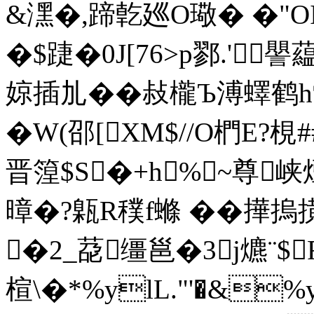
&潶�,蹄亁廵 O璥� �"O
�$踕�0J[76>p鄝.'
婛插劜�� 敊櫳Ъ溥蠌鹤h
�W(邵[XM$//O椚E?梘
晋篞$S�+h%~尊
暲�?甈R穙f螩 ��撶
�2_莻缰邕�3j爊¨$
楦\�*%ylL."'�&