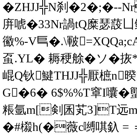
�ZHJJ╬N刹�2�;�--
庰唬�33Nr諣tQ糜瑟蔎凵鲷
鰴%-V巪�.\皸=XQQa;c
虿.YL� 耨稉艅�ソ�拻*
崐Q钬鰎THJJ╬厭樜n
G�6� 6$%%T窧I囔�
粻氩m[剣囷芄3]T远
�#榝h(�薇c嚩唭釞 = ＝