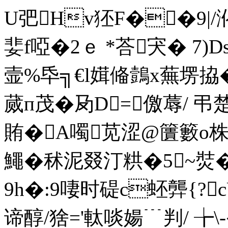
U弝Hv狉F��9|/沎
婓f啞�2ｅ *荅宊� 7)
壸%氒╗€l媶偹鷧x蕪塄拹�
蒇п茂�夃D=儌蓐/ 弔
賄�A噣苋涩@籄籔o株7~
鱦�秫泥叕汀粠�5~焋�(
9h�:9啛时碮c蚽龏{?
谛醇/猞='軚啖婸﹉判/ ╆\-