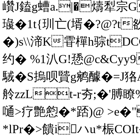
巑J鎑g螬a.|�燽犁宗
璏�1t{玔亡(壻�?@?t
�)s\\渧K雸樿h骔tDC
约� %1汃G!愻@c&Cyy9
駥�S摀呗贒g鹓醵�=J狢
舲zzLt-r夯;�'膊
嗵>疗艶憌�*踎)@ >e�"
*lPr�>饋iハu*桭C